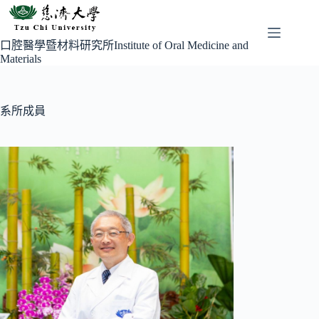
跳
至
主
口腔醫學暨材料研究所Institute of Oral Medicine and
Materials
要
內
容
系所成員