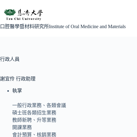
跳
至
主
要
口腔醫學暨材料研究所Institute of Oral Medicine and Materials
內
容
行政人員
謝宜伶 行政助理
執掌
一般行政業務、各類會議
碩士班各類招生業務
教師新聘、升等業務
開課業務
會計預算、核銷業務