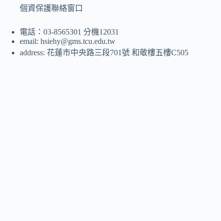
個資保護聯絡窗口
電話：03-8565301 分機12031
email: hsiehy@gms.tcu.edu.tw
address: 花蓮市中央路三段701號 和敬樓五樓C505